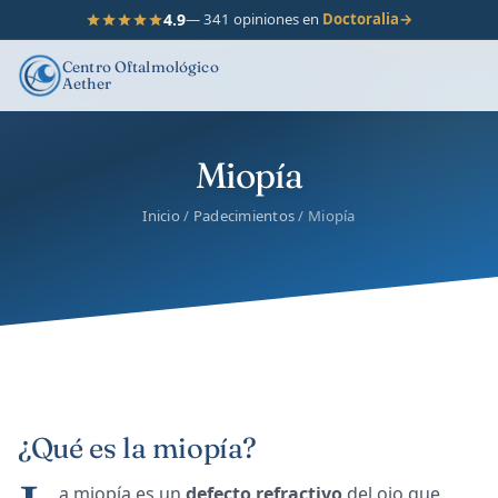
4.9
— 341 opiniones en
Doctoralia
→
Centro Oftalmológico
Aether
Miopía
Inicio
/
Padecimientos
/ Miopía
¿Qué es la miopía?
a miopía es un
defecto refractivo
del ojo que