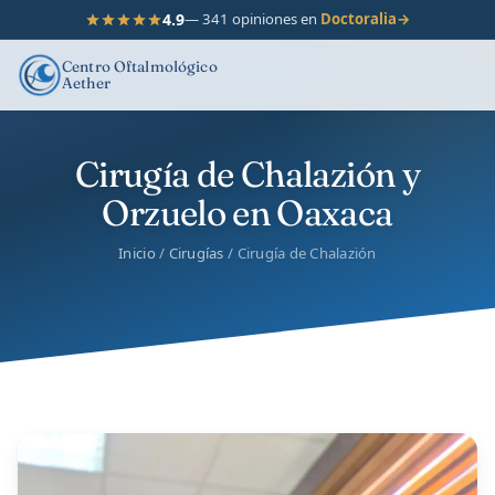
4.9
— 341 opiniones en
Doctoralia
→
Centro Oftalmológico
Aether
Cirugía de Chalazión y
Orzuelo en Oaxaca
Inicio
/
Cirugías
/ Cirugía de Chalazión