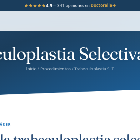
4.9
— 341 opiniones en
Doctoralia
→
uloplastia Selectiv
Inicio
/
Procedimientos
/ Trabeculoplastia SLT
ÁSER
la trabeculoplastia sele