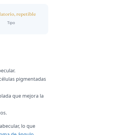
atorio, repetible
Tipo
ecular.
 células pigmentadas
olada que mejora la
os.
rabecular, lo que
coma de ángulo