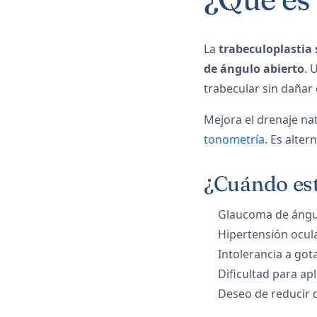
La
trabeculoplastia s
de ángulo abierto
. 
trabecular sin dañar 
Mejora el drenaje na
tonometría
. Es alte
¿Cuándo est
Glaucoma de ángu
Hipertensión ocul
Intolerancia a go
Dificultad para ap
Deseo de reducir