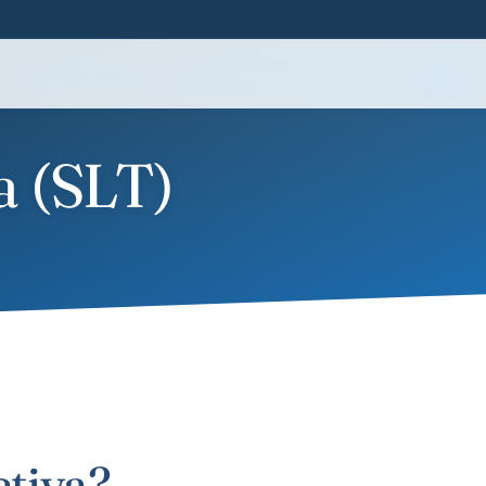
a (SLT)
ctiva?