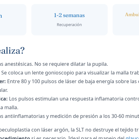
Ambul
n
1-2 semanas
Recuperación
aliza?
 anestésicas. No se requiere dilatar la pupila.
Se coloca un lente gonioscopio para visualizar la malla trab
er:
Entre 80 y 100 pulsos de láser de baja energía sobre las
lar.
ica:
Los pulsos estimulan una respuesta inflamatoria contr
a malla.
s antiinflamatorias y medición de presión a los 30-60 minut
beculoplastia con láser argón, la SLT no destruye el tejido t
procedimiento
si es necesario. Ideal para el manejo del
glau