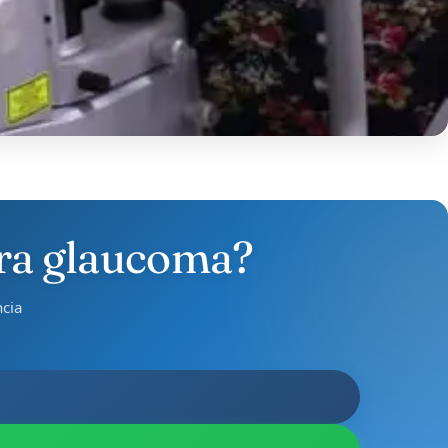
para glaucoma?
ncia