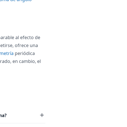
arable al efecto de
etirse, ofrece una
metría
periódica
rado, en cambio, el
ma?
puede ser un