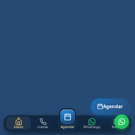
Agendar
Inicio
Llamar
Agendar
WhatsApp
Menú