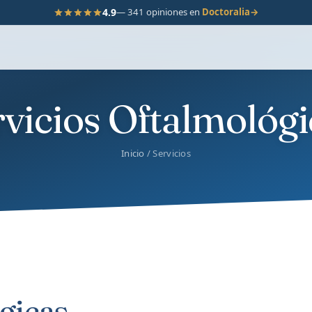
4.9
— 341 opiniones en
Doctoralia
→
rvicios Oftalmológi
Inicio
/ Servicios
gicas