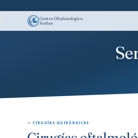
Centro Oftalmológico
Aether
Se
CIRUGÍAS QUIRÚRGICAS
Cirugías oftalmoló