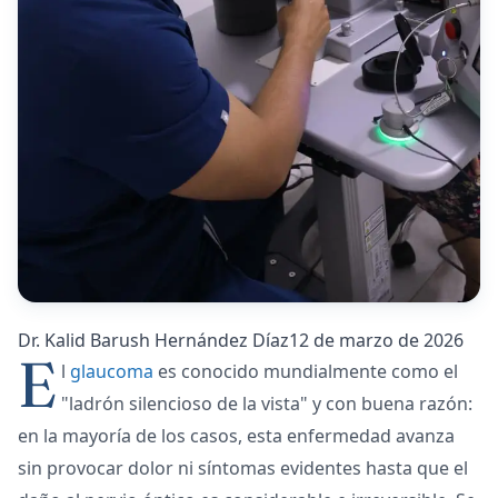
Dr. Kalid Barush Hernández Díaz
12 de marzo de 2026
E
l
glaucoma
es conocido mundialmente como el
"ladrón silencioso de la vista" y con buena razón:
en la mayoría de los casos, esta enfermedad avanza
sin provocar dolor ni síntomas evidentes hasta que el