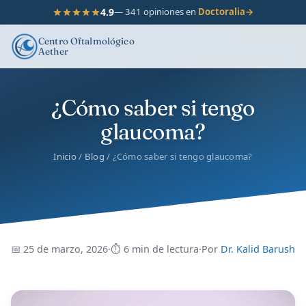
4.9
— 341 opiniones en
Doctoralia
→
Centro Oftalmológico
Aether
¿Cómo saber si tengo
glaucoma?
Inicio
/
Blog
/ ¿Cómo saber si tengo glaucoma?
📅 25 de marzo, 2026
·
⏱ 6 min de lectura
·
Por
Dr. Kalid Barush